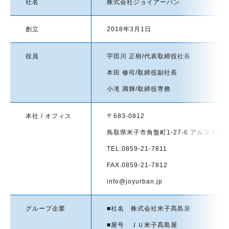
社名
株式会社ジョイアーバン
創立
2018年3月1日
役員
宇田川 正樹/代表取締役社長
本田 修司/取締役副社長
小滝 満輝/取締役専務
本社 / オフィス
〒683-0812
鳥取県米子市角盤町1-27-6 アルファビル
TEL.0859-21-7811
FAX.0859-21-7812
info@joyurban.jp
グループ企業
■社名 株式会社米子髙島屋
■屋号 ＪＵ米子髙島屋